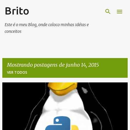
Brito
Pular para o conteúdo principal
Este é o meu Blog, onde coloco minhas idéias e
conceitos
Mostrando postagens de junho 14, 2015
VER TODOS
P
o
s
t
a