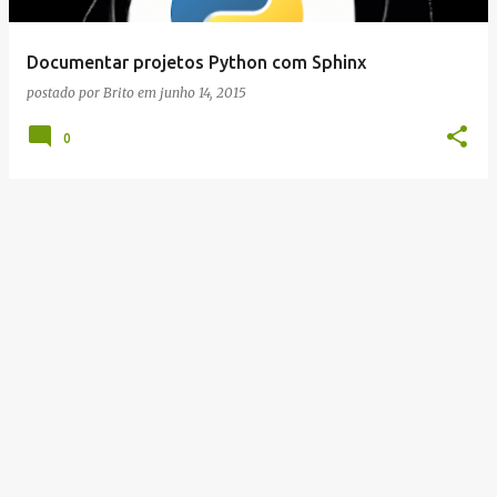
g
e
Documentar projetos Python com Sphinx
n
postado por
Brito
em
junho 14, 2015
s
0