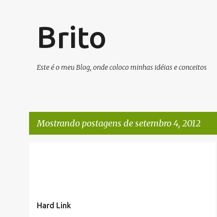
Brito
Este é o meu Blog, onde coloco minhas idéias e conceitos
Mostrando postagens de setembro 4, 2012
P
ARTIGOS/CONFIGURAÇÕES/TUTORIAIS
LINUX
+
o
SEGURANÇA
s
t
Hard Link
a