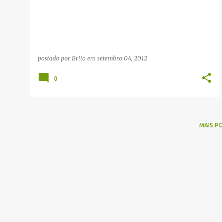
g
e
n
s
postado por
Brito
em
setembro 04, 2012
0
MAIS P