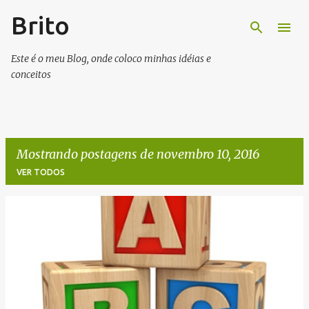
Brito
Pular para o conteúdo principal
Este é o meu Blog, onde coloco minhas idéias e
conceitos
Mostrando postagens de novembro 10, 2016
VER TODOS
P
o
s
t
a