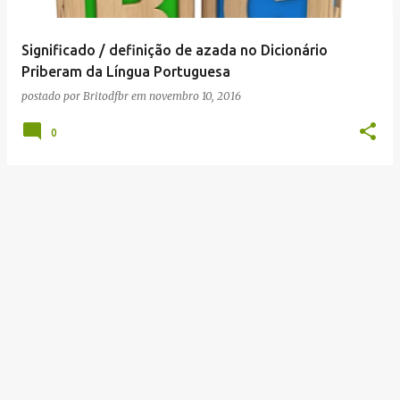
g
e
Significado / definição de azada no Dicionário
n
Priberam da Língua Portuguesa
s
postado por
Britodfbr
em
novembro 10, 2016
0