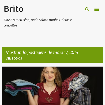
Brito
Pular para o conteúdo principal
Este é o meu Blog, onde coloco minhas idéias e
conceitos
Mostrando postagens de maio 17, 2014
VER TODOS
P
o
s
t
a