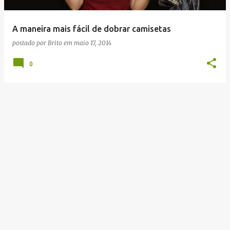
g
e
A maneira mais fácil de dobrar camisetas
n
postado por
Brito
em
maio 17, 2014
s
0