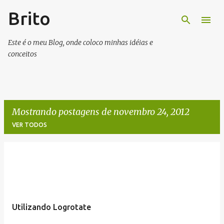
Brito
Pular para o conteúdo principal
Este é o meu Blog, onde coloco minhas idéias e
conceitos
Mostrando postagens de novembro 24, 2012
VER TODOS
P
o
s
t
Utilizando Logrotate
a