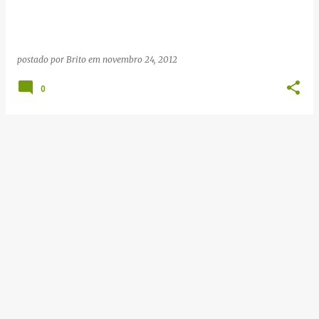
g
e
n
postado por
Brito
em
novembro 24, 2012
s
0