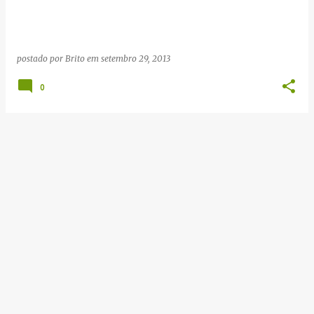
g
e
n
postado por
Brito
em
setembro 29, 2013
s
0