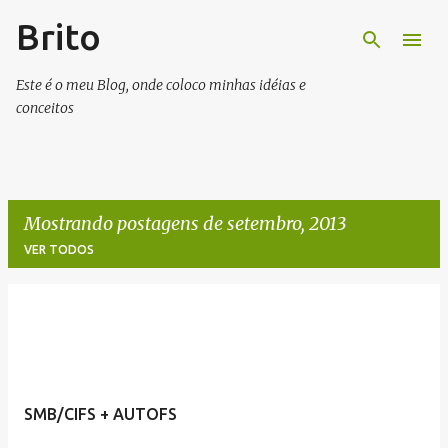
Brito
Pular para o conteúdo principal
Este é o meu Blog, onde coloco minhas idéias e
conceitos
Mostrando postagens de setembro, 2013
VER TODOS
P
o
s
t
SMB/CIFS + AUTOFS
a