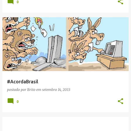
0
#AcordaBrasil
postado por
Brito
em
setembro 14, 2013
0