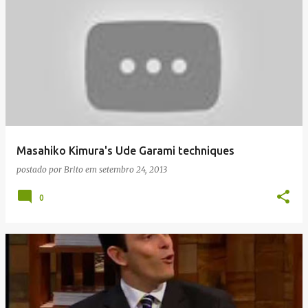
Masahiko Kimura's Ude Garami techniques
postado por
Brito
em
setembro 24, 2013
0