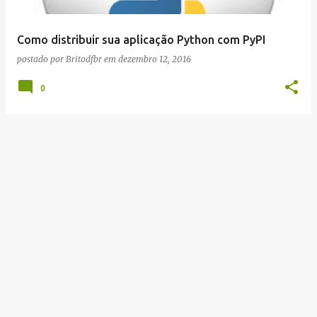
g
e
Como distribuir sua aplicação Python com PyPI
n
postado por
Britodfbr
em
dezembro 12, 2016
s
0