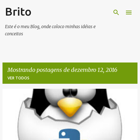
Brito
Pular para o conteúdo principal
Este é o meu Blog, onde coloco minhas idéias e
conceitos
Mostrando postagens de dezembro 12, 2016
VER TODOS
P
o
s
t
a