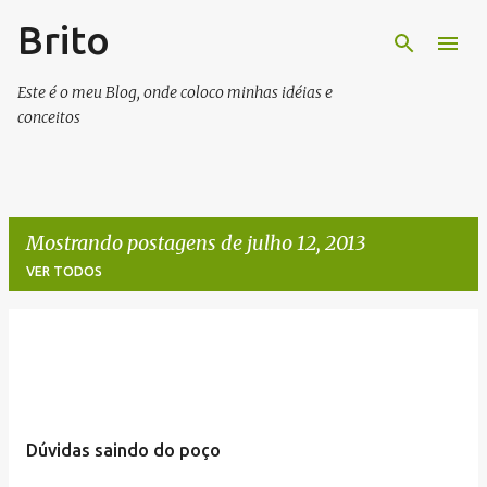
Brito
Pular para o conteúdo principal
Este é o meu Blog, onde coloco minhas idéias e
conceitos
Mostrando postagens de julho 12, 2013
VER TODOS
P
o
s
t
Dúvidas saindo do poço
a