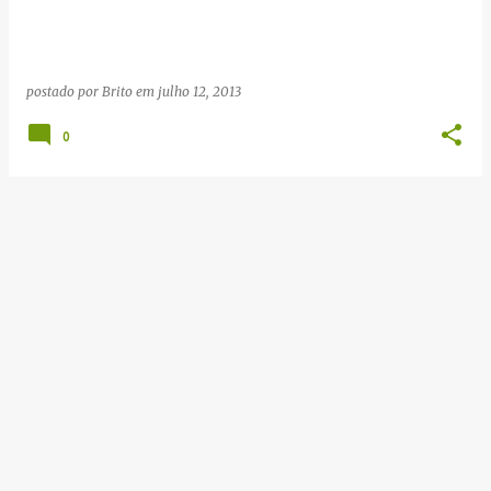
g
e
n
postado por
Brito
em
julho 12, 2013
s
0