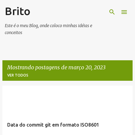
Brito
Pular para o conteúdo principal
Este é o meu Blog, onde coloco minhas idéias e
conceitos
Mostrando postagens de março 20, 2023
VER TODOS
P
o
s
t
Data do commit git em formato ISO8601
a