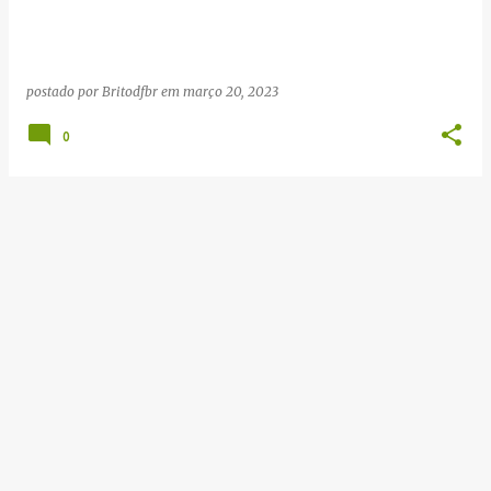
g
e
n
postado por
Britodfbr
em
março 20, 2023
s
0