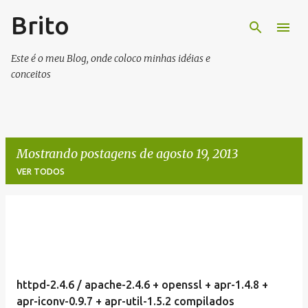
Brito
Pular para o conteúdo principal
Este é o meu Blog, onde coloco minhas idéias e
conceitos
Mostrando postagens de agosto 19, 2013
VER TODOS
P
o
s
t
httpd-2.4.6 / apache-2.4.6 + openssl + apr-1.4.8 +
a
apr-iconv-0.9.7 + apr-util-1.5.2 compilados