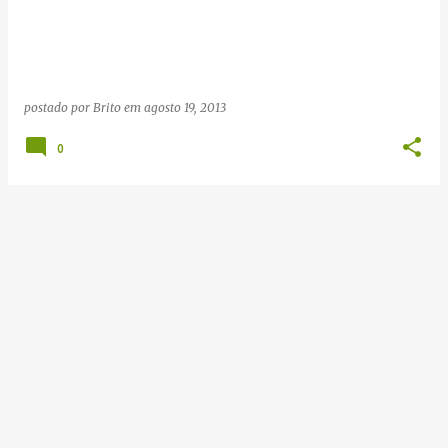
g
e
n
s
postado por
Brito
em
agosto 19, 2013
0