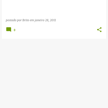
g
e
n
postado por
Brito
em
janeiro 28, 2011
s
0