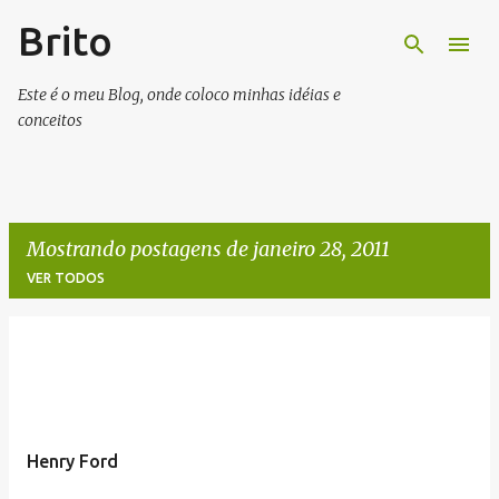
Brito
Pular para o conteúdo principal
Este é o meu Blog, onde coloco minhas idéias e
conceitos
Mostrando postagens de janeiro 28, 2011
VER TODOS
P
o
s
t
Henry Ford
a