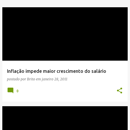
Inflação impede maior crescimento do salário
postado por
Brito
em
janeiro 28, 2011
0