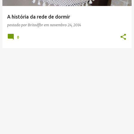
g
e
A história da rede de dormir
n
postado por
Britodfbr
em
novembro 24, 2014
s
0