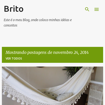
Brito
Pular para o conteúdo principal
Este é o meu Blog, onde coloco minhas idéias e
conceitos
Mostrando postagens de novembro 24, 2014
VER TODOS
P
o
s
t
a