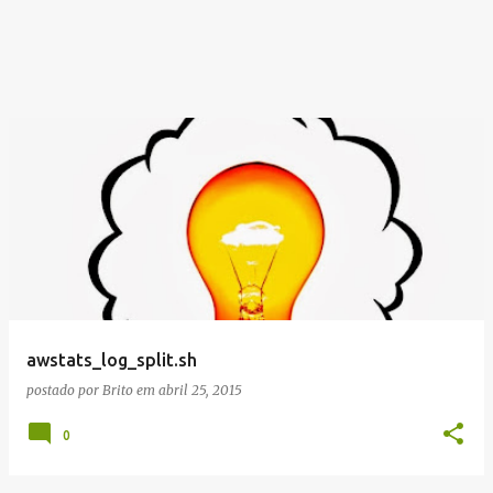
awstats_log_split.sh
postado por
Brito
em
abril 25, 2015
0