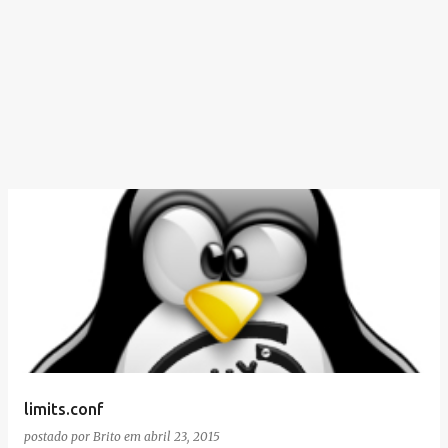
limits.conf
postado por
Brito
em
abril 23, 2015