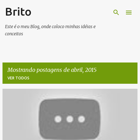
Brito
Pular para o conteúdo principal
Este é o meu Blog, onde coloco minhas idéias e
conceitos
Mostrando postagens de abril, 2015
VER TODOS
P
o
s
t
a