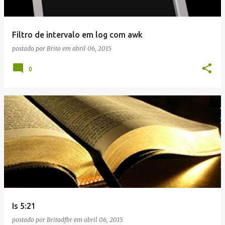
Filtro de intervalo em log com awk
postado por
Brito
em
abril 06, 2015
0
Is 5:21
postado por
Britodfbr
em
abril 06, 2015