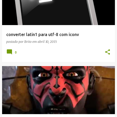
converter latin1 para utf-8 com iconv
postado por
Brito
em
abril 10, 2015
0