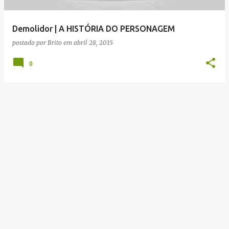
g
e
Demolidor | A HISTÓRIA DO PERSONAGEM
n
postado por
Brito
em
abril 28, 2015
s
0