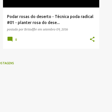
Podar rosas do deserto - Técnica poda radical
#01 - planter rosa do dese...
postado por
Britodfbr
em
setembro 09, 2016
0
OSTAGENS