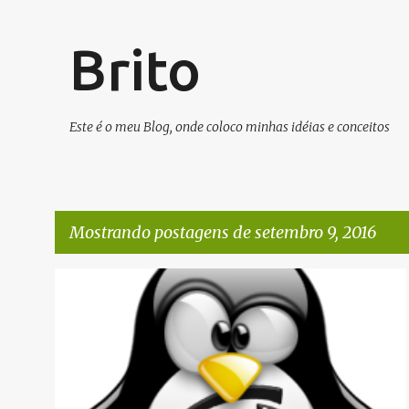
Brito
Este é o meu Blog, onde coloco minhas idéias e conceitos
Mostrando postagens de setembro 9, 2016
P
LINUX
o
s
t
a