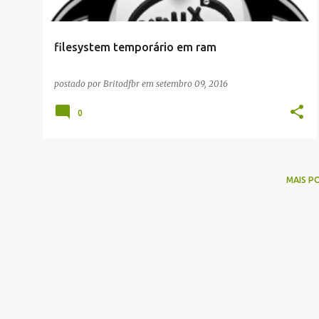
g
e
filesystem temporário em ram
n
s
postado por
Britodfbr
em
setembro 09, 2016
0
MAIS P