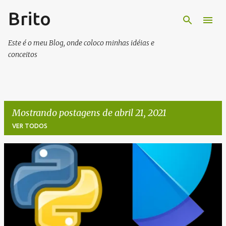
Brito
Pular para o conteúdo principal
Este é o meu Blog, onde coloco minhas idéias e
conceitos
Mostrando postagens de abril 21, 2021
VER TODOS
P
o
s
t
a