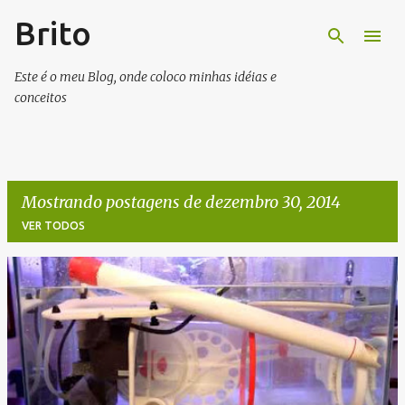
Brito
Pular para o conteúdo principal
Este é o meu Blog, onde coloco minhas idéias e
conceitos
Mostrando postagens de dezembro 30, 2014
VER TODOS
P
o
s
t
a