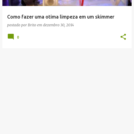
g
e
Como fazer uma otima limpeza em um skimmer
n
postado por
Brito
em
dezembro 30, 2014
s
0