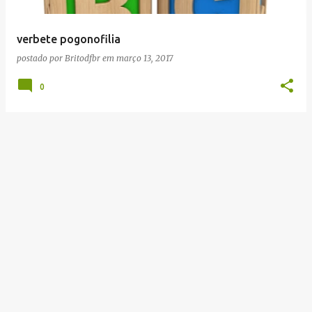
g
e
verbete pogonofilia
n
postado por
Britodfbr
em
março 13, 2017
s
0