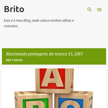
Brito
Pular para o conteúdo principal
Este é o meu Blog, onde coloco minhas idéias e
conceitos
Mostrando postagens de março 13, 2017
VER TODOS
P
o
s
t
a