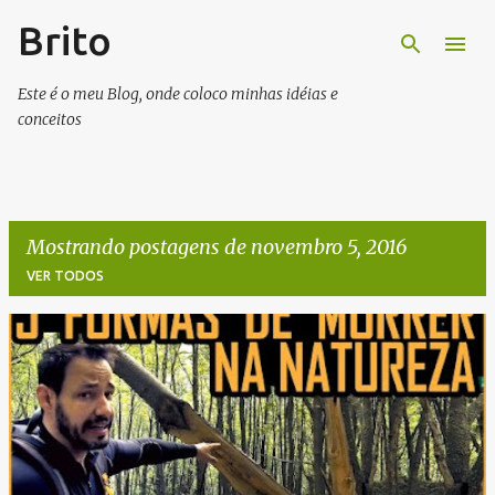
Brito
Pular para o conteúdo principal
Este é o meu Blog, onde coloco minhas idéias e
conceitos
Mostrando postagens de novembro 5, 2016
VER TODOS
P
o
s
t
a