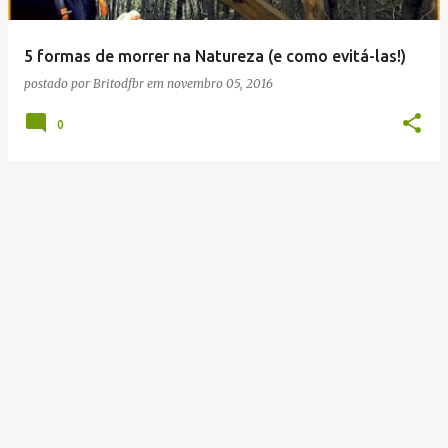
g
e
5 formas de morrer na Natureza (e como evitá-las!)
n
postado por
Britodfbr
em
novembro 05, 2016
s
0