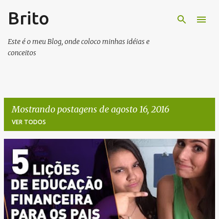
Brito
Pular para o conteúdo principal
Este é o meu Blog, onde coloco minhas idéias e
conceitos
Mostrando postagens de agosto 16, 2016
VER TODOS
P
o
s
t
a