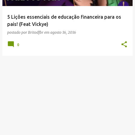
g
e
5 Lições essenciais de educação financeira para os
n
pais! (Feat Vickye)
s
postado por
Britodfbr
em
agosto 16, 2016
0