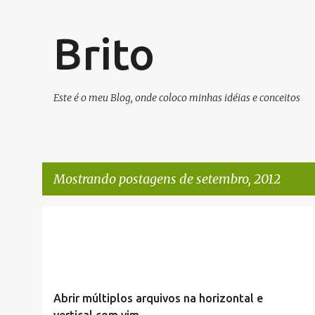
Brito
Este é o meu Blog, onde coloco minhas idéias e conceitos
Mostrando postagens de setembro, 2012
P
LINUX
VIM/VI
o
s
t
Abrir múltiplos arquivos na horizontal e
a