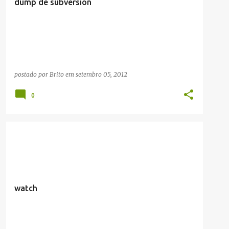
dump de subversion
postado por
Brito
em
setembro 05, 2012
0
ARTIGOS/CONFIGURAÇÕES/TUTORIAIS
watch