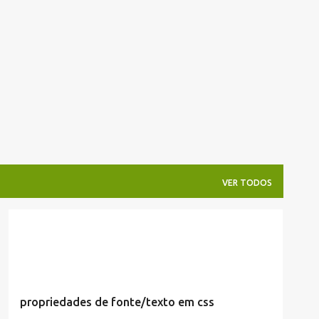
Pular para o conteúdo principal
VER TODOS
CSS/JS
propriedades de fonte/texto em css