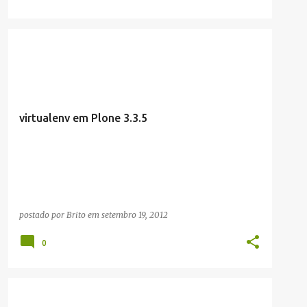
ARTIGOS/CONFIGURAÇÕES/TUTORIAIS
DESENVOLVIMENTO
INFRAESTRUTURA
LINUX
+
virtualenv em Plone 3.3.5
postado por
Brito
em
setembro 19, 2012
0
ARTIGOS/CONFIGURAÇÕES/TUTORIAIS
LINUX