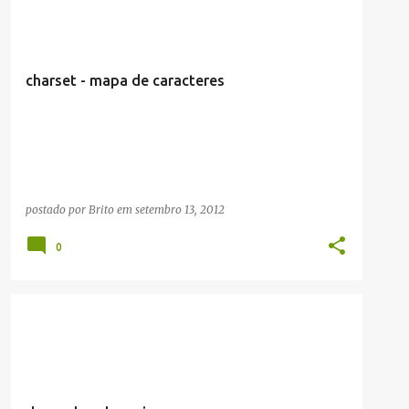
charset - mapa de caracteres
postado por
Brito
em
setembro 13, 2012
0
ARTIGOS/CONFIGURAÇÕES/TUTORIAIS
SVN/GIT