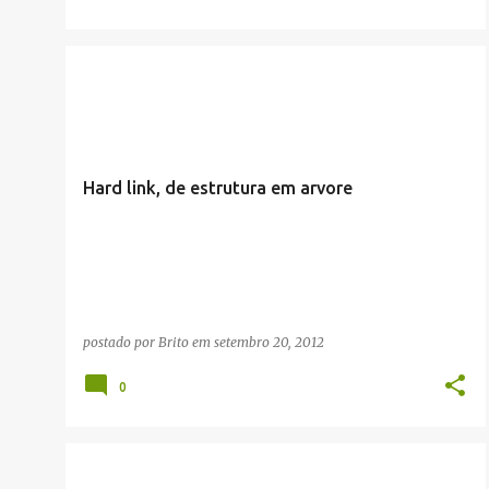
ARTIGOS/CONFIGURAÇÕES/TUTORIAIS
INFRAESTRUTURA
LINUX
+
Hard link, de estrutura em arvore
postado por
Brito
em
setembro 20, 2012
0
ARTIGOS/CONFIGURAÇÕES/TUTORIAIS
INFRAESTRUTURA