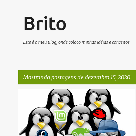
Brito
Este é o meu Blog, onde coloco minhas idéias e conceitos
Mostrando postagens de dezembro 15, 2020
P
LINUX
o
s
t
a