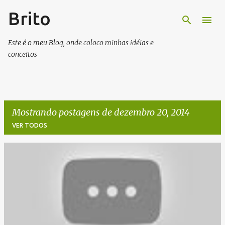
Brito
Pular para o conteúdo principal
Este é o meu Blog, onde coloco minhas idéias e
conceitos
Mostrando postagens de dezembro 20, 2014
VER TODOS
P
o
s
t
a