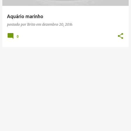
g
e
Aquário marinho
n
postado por
Brito
em
dezembro 20, 2014
s
0