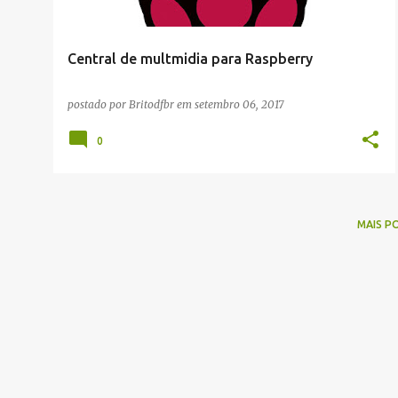
g
e
Central de multmidia para Raspberry
n
s
postado por
Britodfbr
em
setembro 06, 2017
0
MAIS P