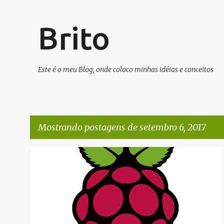
Brito
Este é o meu Blog, onde coloco minhas idéias e conceitos
Mostrando postagens de setembro 6, 2017
P
RASPBERRY
o
s
t
a